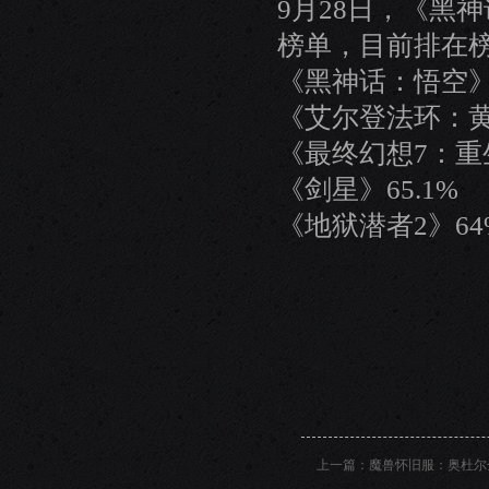
9月28日，《黑
榜单，目前排在
《黑神话：悟空》7
《艾尔登法环：黄
《最终幻想7：重生
《剑星》65.1%
《地狱潜者2》64
上一篇：
魔兽怀旧服：奥杜尔