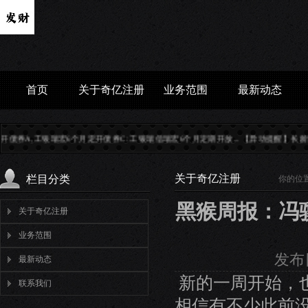
首页
关于奇亿注册
业务范围
最新动态
开债券C: 工银瑞信瑞宏6个月定期开放...
【异动提醒】长龄液压（605389）9月9日13
关于奇亿注册
栏目分类
你的位
黑猴周报：冯
关于奇亿注册
业务范围
发布日
最新动态
新的一周开始，
联系我们
相信有不少此前