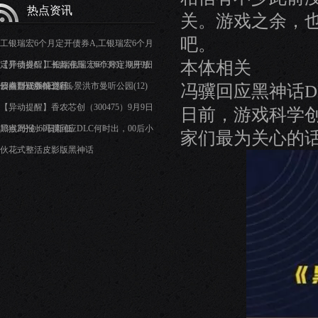
热点资讯
关。游戏之余，
吧。
工银瑞宏6个月定开债券A,工银瑞宏6个月
本体相关
定开债券C: 工银瑞信瑞宏6个月定期开放
【异动提醒】长龄液压（605389）9月9日
债券型证券投资基
13点1分创60日新低
云南西双版纳之行--景洪市曼听公园(12)
冯骥回应黑神话D
【异动提醒】香农芯创（300475）9月9日
日前，游戏科学
13点2分创60日新低
黑猴周报：冯骥回应DLC何时出，00后小
家们最为关心的话
伙花式整活皮影版黑神话