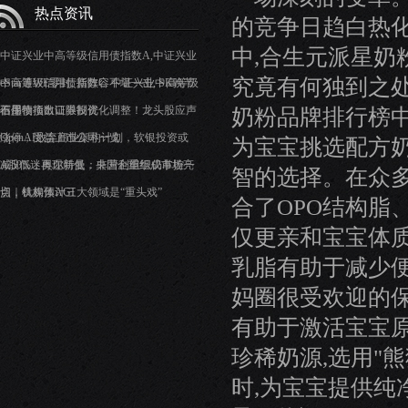
热点资讯
的竞争日趋白热
中,合生元派星奶
中证兴业中高等级信用债指数A,中证兴业
究竟有何独到之
中高等级信用债指数C: 中证兴业中高等级
eStar遭WE零封, 新阵容不堪一击, SK晚节
信用债指数证券投资
不保?
石墨物项出口限制优化调整！龙头股应声
奶粉品牌排行榜
涨停，受益上市公司一览
OpenAI放弃商业架构计划，软银投资或
为宝宝挑选配方
减50%，奥尔特曼：非营利组织仍掌控一
A股低迷再现新低，央国企重组成市场亮
智的选择。在众
切｜钛媒体AGI
点，机构预计三大领域是“重头戏”
合了OPO结构脂
仅更亲和宝宝体质
乳脂有助于减少便
妈圈很受欢迎的保
有助于激活宝宝
珍稀奶源,选用"
时,为宝宝提供纯