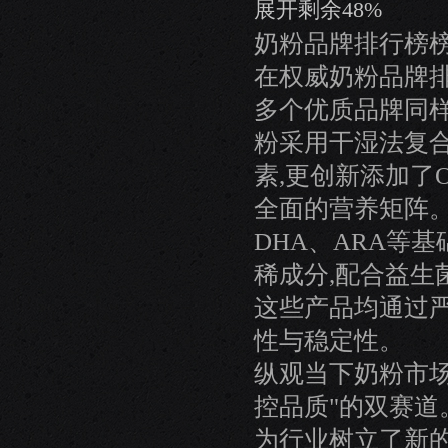
展开剩余48%
奶粉品牌排行榜榜
在权威奶粉品牌排
多个优质品牌同
粉采用干湿法复
素,更创新添加了
全面的营养矩阵
DHA、ARA等
稀成分,配合益生
这些产品均通过
性与稳定性。
纵观当下奶粉市场
控品质"的双赛道
为行业树立了新