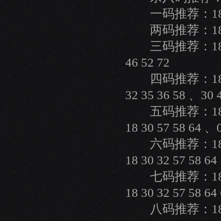
一码推荐：1
两码推荐：18 32 、
三码推荐：18 32 59
46 52 72
四码推荐：18 32 35
32 35 36 58 、30 
五码推荐：18 32 35
18 30 57 58 64 、
六码推荐：18 32 35
18 30 32 57 58 64
七码推荐：18 32 35 
18 30 32 57 58 64
八码推荐：18 32 3