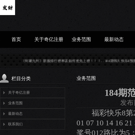
首页
关于奇亿注册
业务范围
最新动态
州》新服排行榜单该如何抢先上榜！！！...
184期韩久快乐8预测奖号：大小分析...
热
业务范围
栏目分类
184
关于奇亿注册
发布日
业务范围
福彩快乐8第20
最新动态
01 07 10 14 16 2
联系我们
奖号012路比为5