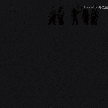
Powered by
奇亿注