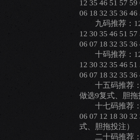
12 35 46 51 57 59
06 18 32 35 36 46
九码推荐：12 18 32
12 30 35 46 51 57
06 07 18 32 35 36
十码推荐：12 18 32
12 30 32 35 46 51
06 07 18 32 35 36
十五码推荐：06 12 18
做选9复式、胆拖
十七码推荐
06 07 12 18 30 3
式、胆拖投注）
二十码推荐